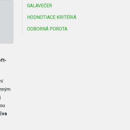
GALAVEČER
HODNOTIACE KRITÉRIÁ
ODBORNÁ POROTA
ft-
ní
remným
j
jou
Eva