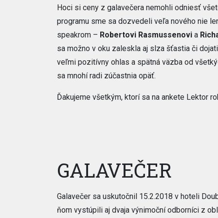
Hoci si ceny z galavečera nemohli odniesť všet
programu sme sa dozvedeli veľa nového nie len
speakrom –
Robertovi Rasmussenovi
a
Rich
sa možno v oku zaleskla aj slza šťastia či dojati
veľmi pozitívny ohlas a spätná väzba od všetkých
sa mnohí radi zúčastnia opäť.
Ďakujeme všetkým, ktorí sa na ankete Lektor rok
GALAVEČER
Galavečer sa uskutočnil 15.2.2018 v hoteli Dou
ňom vystúpili aj dvaja výnimoční odborníci z obl