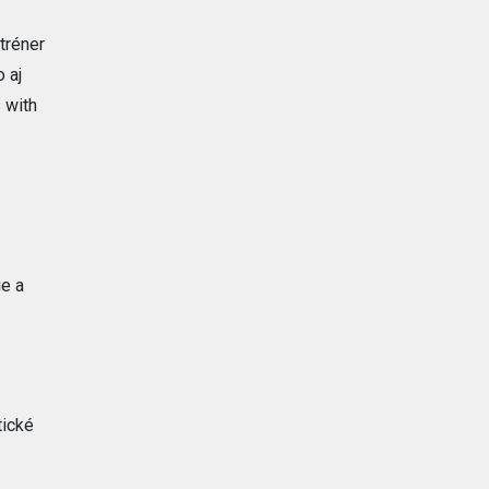
tréner
 aj
 with
ie a
tické