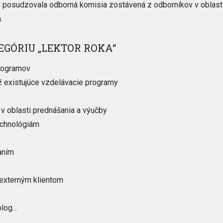
to posudzovala odborná komisia zostávená z odborníkov v oblast
.
EGÓRIU „LEKTOR ROKA“
programov
už existujúce vzdelávacie programy
v oblasti prednášania a výučby
echnológiám
aním
 externým klientom
log...