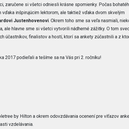
ci, zaručene si všetci odniesli krásne spomienky. Počas bohaté
 vďaka inšpirujúcim lektorom, ale taktiež vďaka dvom skvelým
ardovi Justenhovenovi
. Okrem toho sme sa veľa nasmiali, nie
a, ale hlavne sme si všetci vytvorili nádherné zážitky. O tom sved
 účastníkov, finalistov a hostí, ktorí sa ankety zúčastnili a z kto
a 2017 podieľali a tešíme sa na Vás pri 2. ročníku!
bletree by Hilton a okrem odovzdávania ocenení pre víťazov anke
asti vzdelávania.