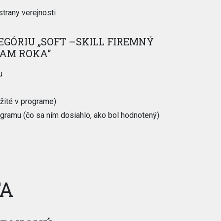
strany verejnosti
EGÓRIU „SOFT –SKILL FIREMNÝ
RAM ROKA“
u
žité v programe)
ramu (čo sa ním dosiahlo, ako bol hodnotený)
TA