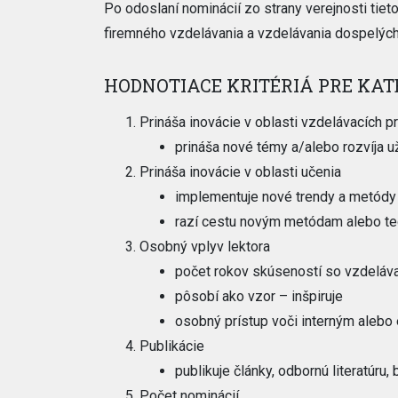
Po odoslaní nominácií zo strany verejnosti tie
firemného vzdelávania a vzdelávania dospelých
HODNOTIACE KRITÉRIÁ PRE KAT
Prináša inovácie v oblasti vzdelávacích 
prináša nové témy a/alebo rozvíja 
Prináša inovácie v oblasti učenia
implementuje nové trendy a metódy 
razí cestu novým metódam alebo t
Osobný vplyv lektora
počet rokov skúseností so vzdeláv
pôsobí ako vzor – inšpiruje
osobný prístup voči interným alebo
Publikácie
publikuje články, odbornú literatúru, b
Počet nominácií