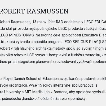
ROBERT RASMUSSEN
Robert Rasmussen, 13 rokov líder R&D oddelenia v LEGO EDUC
kde stál pri zrode najúspešnejšieho LEGO produktu všetkých čia
LEGO MINDSTORMS. Neskôr na čele spoločnosti Executive Dis
Ltd., ktorá vytvorila a spustila program LEGO SERIOUS PLAY (LSP
Robert v roli hlavného architekta metódy spolu so svojim tímom 
niekoľko rokov z LSP vytvorili komplexnú a funkčnú metodiku, kt
dnes pri strategickom plánovaní a rozhodovaní využívajú spoločn
a Royal Danish School of Education svoju kariéru postavil na skĺ
rozvoja organizácií. Vyše 15 rokov intenzívne spolupracoval s
s University a MIT Media Lab v Bostone, aby spoločne vyvinuli 
ké, jednoducho „hands-on“ učebné nástroje a pomôcky.