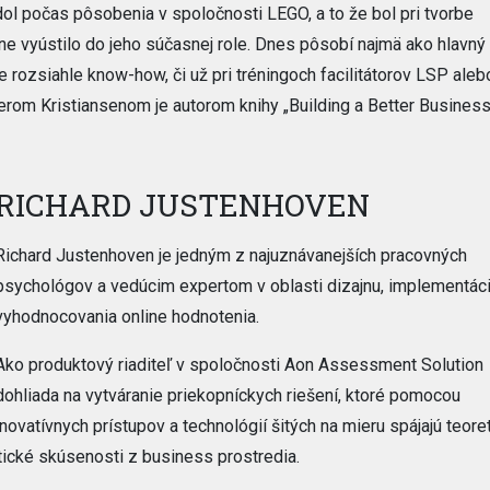
ol počas pôsobenia v spoločnosti LEGO, a to že bol pri tvorbe
ne vyústilo do jeho súčasnej role. Dnes pôsobí najmä ako hlavný 
 rozsiahle know-how, či už pri tréningoch facilitátorov LSP alebo
rom Kristiansenom je autorom knihy „Building a Better Business
RICHARD JUSTENHOVEN
Richard Justenhoven je jedným z najuznávanejších pracovných
psychológov a vedúcim expertom v oblasti dizajnu, implementác
vyhodnocovania online hodnotenia.
Ako produktový riaditeľ v spoločnosti Aon Assessment Solution
dohliada na vytváranie priekopníckych riešení, ktoré pomocou
inovatívnych prístupov a technológií šitých na mieru spájajú teore
tické skúsenosti z business prostredia.