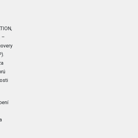
ATION,
s –
covery
).
za
orú
osti
bení
a