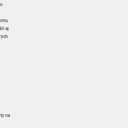
ho
komu
čí aj
rých
ty na