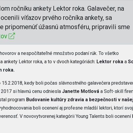
lom ročníku ankety Lektor roka. Galavečer, na
ocenili víťazov prvého ročníka ankety, sa
te pripomenúť úžasnú atmosféru, pripravili sme
tov
zhovorov a nespočítateľné množstvo podaní rúk. To všetko
a ankety Lektor roka, a to v dvoch kategóriách:
Lektor roka
a
So
m roka.
ilo 15.2.2018, kedy boli počas slávnostného galavečera predstave
a 2017 si hlavnú cenu odniesla
Janette Motlová
a Soft-skill fi
stal program
Budovanie kultúry zdravia a bezpečnosti v naše
hodnocovania boli ocenení aj profesne mladší lektori, ktorí svo
ú verenosť. V novovytvorenej kategórii Young Talents boli ocenení