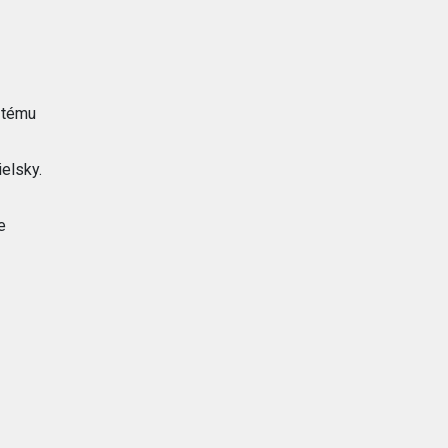
 tému
elsky.
e