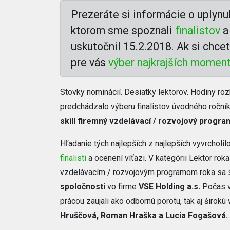
Prezeráte si informácie o uplynu
ktorom sme spoznali
finalistov
a 
uskutočnil 15.2.2018. Ak si chce
pre vás
výber najkrajších momen
Stovky nominácií. Desiatky lektorov. Hodiny ro
predchádzalo výberu finalistov úvodného ročník
skill firemný vzdelávací / rozvojový progra
Hľadanie tých najlepších z najlepších vyvrchol
finalisti
a ocenení víťazi. V kategórii Lektor rok
vzdelávacím / rozvojovým programom roka sa 
spoločnosti
vo firme
VSE Holding a.s.
Počas vy
prácou zaujali ako odbornú porotu, tak aj širok
Hruščová, Roman Hraška a Lucia Fogašová.